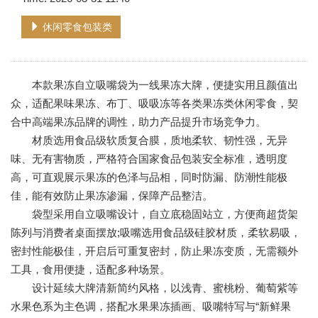
休闲零食包装类
本款果冻自立吸嘴袋为一线果冻大牌，便捷实用且颜值出
众，适配果味果冻、布丁、吸吸冻等各类果冻类休闲零食，契
合中高端果冻品牌的调性，助力产品提升市场竞争力。
材质选用食品级软质复合膜，质地柔软、韧性强，无异
味、无有害物质，严格符合国家食品包装安全标准，透明度
高，可直观展示果冻的色泽与品相，同时防漏、防潮性能极
佳，能有效防止果冻渗漏，保障产品整洁。
袋型采用自立吸嘴设计，自立底稳固站立，方便商超货架
陈列与消费者桌面摆放;吸嘴选用食品级硅胶材质，柔软易吸，
密封性能极佳，开启后可重复密封，防止果冻变质，无需额外
工具，食用便捷，适配多种场景。
设计延续大牌清新简约风格，以浅青、蜜桃粉、葡萄紫等
水果色系为主色调，搭配水果果冻插画、吸嘴特写与“新鲜果