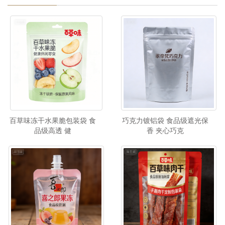
百草味冻干水果脆包装袋 食
巧克力镀铝袋 食品级遮光保
品级高透 健
香 夹心巧克