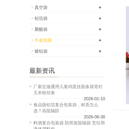
+
真空袋
+
铝箔袋
+
聚酯袋
+
牛皮纸袋
+
镀铝袋
最新资讯
厂家定做通用儿童鸡蛋挂面条袋背封
玉米粉丝条
2026-01-10
食品级铝箔复合包装袋，材质怎么
选？高阻隔防
2026-06-30
料酒复合包装袋 防挥发阻隔袋 烹饪用
液体调料包