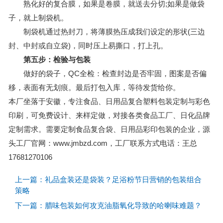
熟化好的复合膜，如果是卷膜，就送去分切;如果是做袋
子，就上制袋机。
制袋机通过热封刀，将薄膜热压成我们设定的形状(三边
封、中封或自立袋)，同时压上易撕口，打上孔。
第五步：检验与包装
做好的袋子，QC全检：检查封边是否牢固，图案是否偏
移，表面有无划痕。最后打包入库，等待发货给你。
本厂坐落于安徽，专注食品、日用品复合塑料包装定制与彩色
印刷，可免费设计、来样定做，对接各类食品工厂、日化品牌
定制需求。需要定制食品复合袋、日用品彩印包装的企业，源
头工厂官网：www.jmbzd.com，工厂联系方式电话：王总
17681270106
上一篇：礼品盒装还是袋装？足浴粉节日营销的包装组合
策略
下一篇：腊味包装如何攻克油脂氧化导致的哈喇味难题？