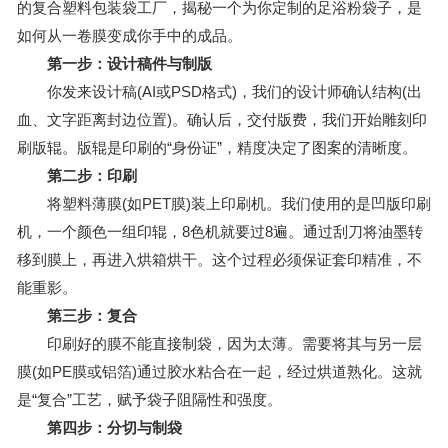
的复合塑料包装袋工厂，揭秘一个为你定制的足浴粉袋子，是
如何从一卷膜变成你手中的成品。
第一步：设计稿件与制版
你发来设计稿(AI或PSD格式)，我们的设计师确认结构(出
血、文字距离封边位置)。确认后，交付版费，我们开始雕刻印
刷版辊。版辊是印刷的“身份证”，精度决定了图案的清晰度。
第二步：印刷
将塑料薄膜(如PET膜)装上印刷机。我们使用的是凹版印刷
机，一个颜色一组印辊，8色机就要过8遍。通过刮刀将油墨转
移到膜上，再进入烘箱烘干。这个过程必须保证套印精准，不
能重影。
第三步：复合
印刷好的膜不能直接制袋，因为太薄。需要将其与另一层
膜(如PE膜或铝箔)通过胶水粘合在一起，经过烘道熟化。这就
是“复合”工艺，赋予袋子阻隔性和强度。
第四步：分切与制袋