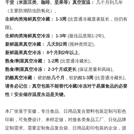
干货（米面豆类、咖啡、坚果等）真空室温：
几个月到几年
（主要防潮防虫防氧化）。
生鲜肉类海鲜真空冷藏：
1-3周
(比普通冷藏显著延长，但仍有
限)。
生鲜肉类海鲜真空冷冻：
1-3年
(最佳品质期1-2年)。
新鲜蔬果真空冷藏：
几天到2周
(视种类而定)。
新鲜蔬果真空冷冻：
8个月到2年以上
。
熟食/剩菜真空冷藏：
1-2周
(比普通冷藏长)。
熟食/剩菜真空冷冻：
2-3个月或更长
(保证质量和风味)。
奶酪真空冷藏：
硬奶酪
几个月
，软奶酪
1-3周
(比普通冷藏长)。
请务必记住：真空包装不能替代冷藏/冷冻对于易腐食品的必要
性！安全储存温度永远是关键。
本厂坐落于安徽，专注食品、日用品复合塑料包装定制与彩色
印刷，可免费设计、来样定做，对接各类食品工厂、日化品牌
定制需求。需要定制食品复合袋、日用品彩印包装的企业，源