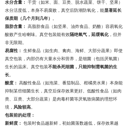
水分含量：
干货（如米、面、豆类、脱水蔬菜、饼干、坚果）
水分活度低，本身不易腐败，真空后防潮防氧化，能
显著延长
保质期（几个月到几年）
。
脂肪含量：
高脂肪食品（如坚果、油炸食品、奶酪）容易氧化
酸败产生哈喇味。真空包装能有效
隔绝氧气，延缓氧化
，但并
非无限期。
易腐性：
生鲜食品（如生肉、禽肉、海鲜、大部分蔬果）即使
真空包装，内部仍有大量水分和营养，是细菌（包括厌氧菌）
生长的温床。真空包装
不能杀死细菌，只能抑制需氧菌的生
长
。
酸度：
高酸性食品（如泡菜、番茄制品、柑橘类水果）本身能
抑制某些细菌生长，真空后保存效果更好。低酸性食品（如肉
类、豆类、大部分蔬菜）是肉毒杆菌等厌氧致病菌的理想环
境，
风险较高
。
包装前的处理：
新鲜度：
包装时食品越新鲜，初始菌落数越低，保存效果越