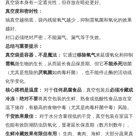
真空袋本身有一定遮光性，但存放在暗处更好。
真空度和密封性：
抽真空越彻底，袋内残留氧气越少，抑制需氧菌和氧化的效果
越好。
封口必须绝对严密，不能漏气。漏气等于失效。
总结与重要提示：
真空袋是容器，不是魔法：
它通过
移除氧气
来延缓氧化和抑制
需氧
微生物的生长，从而延长食品保质期。但它
不能杀死
细菌
（尤其是危险的
厌氧菌
如肉毒杆菌），也不能停止酶的活动或
化学变化。
核心搭档是温度：
对于
任何易腐食品
，真空包装后
必须冷藏或
冷冻
！
绝对不要
将真空包装的生鲜、熟食或低酸性食品放在室
温下储存，有极高的食物中毒（尤其是肉毒杆菌中毒）风险。
干货效果最佳：
对于水分含量很低的干货，真空包装在室温下
也能有效防潮防虫防氧化，显著延长保质期（数月到数年）。
生鲜冷藏效果有限但有用：
生肉、禽肉、海鲜、大部分蔬果真