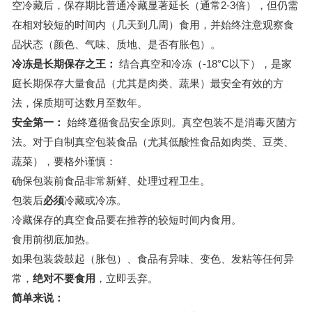
空冷藏后，保存期比普通冷藏显著延长（通常2-3倍），但仍需
在相对较短的时间内（几天到几周）食用，并始终注意观察食
品状态（颜色、气味、质地、是否有胀包）。
冷冻是长期保存之王：
结合真空和冷冻（-18°C以下），是家
庭长期保存大量食品（尤其是肉类、蔬果）最安全有效的方
法，保质期可达数月至数年。
安全第一：
始终遵循食品安全原则。真空包装不是消毒灭菌方
法。对于自制真空包装食品（尤其低酸性食品如肉类、豆类、
蔬菜），要格外谨慎：
确保包装前食品非常新鲜、处理过程卫生。
包装后
必须
冷藏或冷冻。
冷藏保存的真空食品要在推荐的较短时间内食用。
食用前彻底加热。
如果包装袋鼓起（胀包）、食品有异味、变色、发粘等任何异
常，
绝对不要食用
，立即丢弃。
简单来说：