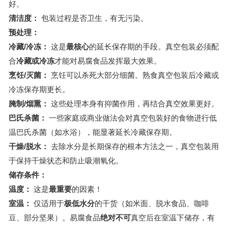
好。
清洁度：
包装过程是否卫生，有无污染。
预处理：
冷藏/冷冻：
这是
最核心
的延长保存期的手段。真空包装必须配
合
冷藏或冷冻
才能对易腐食品发挥最大效果。
烹饪/灭菌：
烹饪可以杀死大部分细菌。熟食真空包装后冷藏或
冷冻保存期更长。
腌制/烟熏：
这些处理本身有抑菌作用，再结合真空效果更好。
巴氏杀菌：
一些家庭或商业做法会对真空包装好的食物进行低
温巴氏杀菌（如水浴），能显著延长冷藏保存期。
干燥/脱水：
去除水分是长期保存的根本方法之一，真空包装用
于保持干燥状态和防止吸潮氧化。
储存条件：
温度：
这是
最重要
的因素！
室温：
仅适用于
极低水分
的干货（如米面、脱水食品、咖啡
豆、部分坚果）。易腐食品
绝对不可
真空后在室温下储存，有