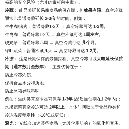
极高的安全风险（尤其肉毒杆菌中毒）。
冷藏：
能显著延长易腐食品的保存期，但
效果有限
。真空冷藏
通常比普通冷藏延长
2-3倍
的时间。例如：
生牛肉/猪肉：普通冷藏1-3天 → 真空冷藏可达
1-3周
。
生禽肉：普通冷藏1-2天 → 真空冷藏可达
1周左右
。
硬奶酪：普通冷藏几周 → 真空冷藏可达
几个月
。
绿叶蔬菜：普通冷藏几天 → 真空冷藏可达
1-2周
。
冷冻：
这是长期保存的最佳搭档。真空冷冻可以
大幅延长保质
期（通常数月至数年）
，主要优势在于：
防止冷冻灼伤。
保持食品水分和质地。
防止冰箱异味串味。
例如：生肉类真空冷冻可保存
1-3年
(品质最佳期在1-2年内)；
水果蔬菜真空冷冻可达
2年以上
。具体时间取决于食品种类和
冷冻温度稳定性（-18°C或更低）。
避光：
光线会加速某些食品（尤其含脂肪的）的氧化和变质。