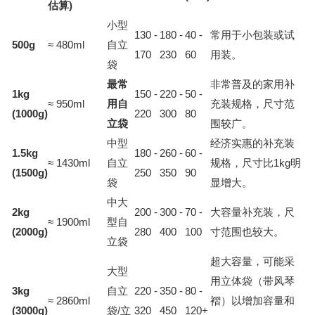
估算)
小型
130 -
180 -
40 -
常用于小包装或试
500g
≈ 480ml
自立
170
230
60
用装。
袋
最常
非常普及的家用补
1kg
150 -
220 -
50 -
≈ 950ml
用自
充装规格，尺寸范
(1000g)
220
300
80
立袋
围较广。
中型
经济实惠的补充装
1.5kg
180 -
260 -
60 -
≈ 1430ml
自立
规格，尺寸比1kg明
(1500g)
250
350
90
袋
显增大。
中大
2kg
200 -
300 -
70 -
大容量补充装，尺
≈ 1900ml
型自
(2000g)
280
400
100
寸范围也较大。
立袋
超大容量，可能采
大型
用立体袋（带风琴
3kg
自立
220 -
350 -
80 -
≈ 2860ml
褶）以增加容量和
(3000g)
袋/立
320
450
120+