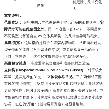
稳定性，尺寸变化
体袋
大。
重要说明：
范围宽泛：
表格中的尺寸范围是基于常见产品的观察估算，
实
际尺寸可能在此范围之外
。同一个容量（如1kg），不同品牌、
不同袋型（普通自立 vs 立体风琴袋）的尺寸差异可能很大。
厚度/侧宽：
这里指的是袋子在灌满内容物后，从正面看过去，
袋子侧面的厚度（对于普通自立袋）或者侧褶展开后的宽度
（对于立体袋）。这个尺寸影响袋子能“鼓”起来多少。
高度包含封边：
高度通常包含顶部和底部的封边区域。
立体袋 (Doypack/Stand-up Pouch with Gusset)：
对于较大
容量（尤其是2kg, 3kg），
立体袋非常常见
。它在两侧或底部
有风琴褶（侧褶），这使得袋子在站立时底部更稳，并能容纳
更多内容物，同时让袋子的正面/背面看起来不会过度膨胀。立
体袋在相同容量下，其宽度和高度可能比普通自立袋更小或更
协调，但它的“厚度”（侧褶展开宽度）会显著增加。