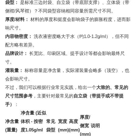
袋型：
是标准三边封袋、自立袋（带底部支撑）、立体袋（带
侧褶/风琴褶）？不同袋型容纳相同容量所需尺寸不同。
厚度/材料：
材料的厚度和挺度会影响袋子的膨胀程度，进而影
响尺寸。
内容物密度：
洗衣液密度略大于水（约1.0-1.2g/ml），但不同
配方略有差异。
品牌设计：
长宽比、印刷区域、提手设计等都会影响最终尺
寸。
灌装量：
标称容量是净含量，实际灌装量会略多（顶空），也
会影响尺寸。
不过，我们可以根据行业常见实践，给出一个
大致的、常见的
尺寸范围参考
，主要针对最常见的
自立袋（带提手或不带提
手）
：
净含量 (近似
厚度/
净含量
体积 - 按密
常见
宽度
高度
侧宽
说明
(重量)
度1.05g/ml
袋型
(mm)
(mm)
(mm)