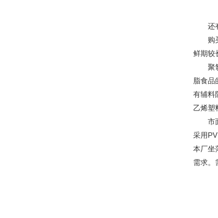
还有些
购买保
鲜期较
聚氯乙
脂食品
有辅料
乙烯塑
市面上
采用P
本厂坐
需求。需