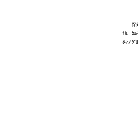
保鲜膜
触。如
买保鲜