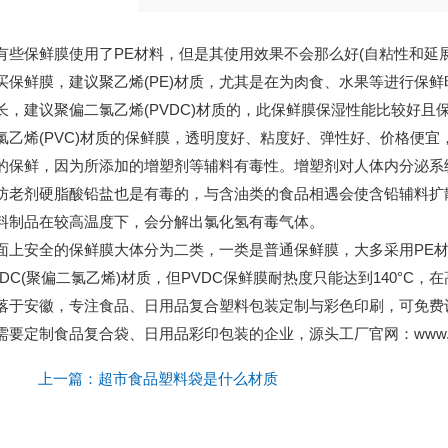
保鲜膜使用了PE材料，但是其使用效果不会那么好(自粘性和延展
鲜膜，建议聚乙烯(PE)材质，尤其是在为肉食、水果等进行保鲜
长，建议聚偏二氯乙烯(PVDC)材质的，此保鲜膜保湿性能比较好且
烯(PVC)材质的保鲜膜，透明度好、粘度好、弹性好、价格便宜
的保鲜，因为所添加的增塑剂等辅料有毒性。增塑剂对人体内分泌系
防老剂硬脂酸铅盐也是有毒的，与含油类的食品相遇会使含铅辅料扩
料制品在较高温度下，会分解出氯化氢有毒气体。
安全的保鲜膜大体分为二类，一类是普通保鲜膜，大多采用PE材
VDC(聚偏二氯乙烯)材质，但PVDC保鲜膜耐热度只能达到140°C
落于安徽，专注食品、日用品复合塑料包装定制与彩色印刷，可免费
要定制食品复合袋、日用品彩印包装的企业，源头工厂官网：www.jmbz
上一篇：超市食品塑料袋是什么材质