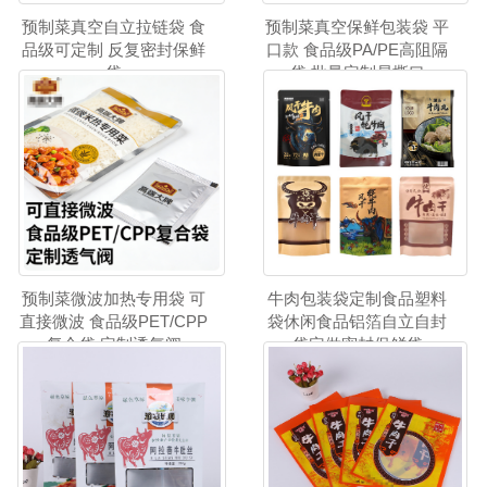
预制菜真空自立拉链袋 食
预制菜真空保鲜包装袋 平
品级可定制 反复密封保鲜
口款 食品级PA/PE高阻隔
袋
袋 批量定制易撕口
预制菜微波加热专用袋 可
牛肉包装袋定制食品塑料
直接微波 食品级PET/CPP
袋休闲食品铝箔自立自封
复合袋 定制透气阀
袋定做密封保鲜袋