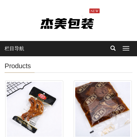
栏目导航
Toggl
navig
Products